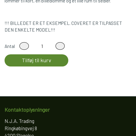
lommer til kort, en billedlomme og et lille rum til sedler.
!!! BILLEDET ER ET EKSEMPEL. COVERET ER TILPASSET
DEN ENKELTE MODEL!!!
Antal
Tilføj til kurv
Kontaktoplysninger
N.J.A. Trading
Ringkøbingvej 8
4200 Slagelse