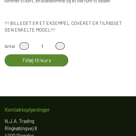
lommer til kort, en billedlomme og et lille rum til sedler.
!!! BILLEDET ER ET EKSEMPEL. COVERET ER TILPASSET
DEN ENKELTE MODEL!!!
Antal
Tilføj til kurv
Kontaktoplysninger
N.J.A. Trading
Ringkøbingvej 8
4200 Slagelse