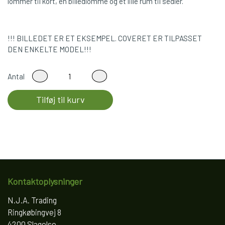
lommer til kort, en billedlomme og et lille rum til sedler.
!!! BILLEDET ER ET EKSEMPEL. COVERET ER TILPASSET
DEN ENKELTE MODEL!!!
Antal
Tilføj til kurv
Kontaktoplysninger
N.J.A. Trading
Ringkøbingvej 8
4200 Slagelse