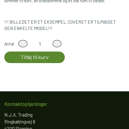
lommer til kort, en billedlomme og et lille rum til sedler.
!!! BILLEDET ER ET EKSEMPEL. COVERET ER TILPASSET
DEN ENKELTE MODEL!!!
Antal
Tilføj til kurv
Kontaktoplysninger
N.J.A. Trading
Ringkøbingvej 8
4200 Slagelse