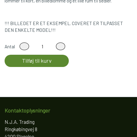
lommer til kort, en billedlomme og et lille rum til sedler.
!!! BILLEDET ER ET EKSEMPEL. COVERET ER TILPASSET
DEN ENKELTE MODEL!!!
Antal
Tilføj til kurv
Kontaktoplysninger
N.J.A. Trading
Ringkøbingvej 8
4200 Slagelse