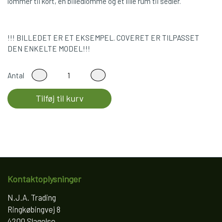
lommer til kort, en billedlomme og et lille rum til sedler.
!!! BILLEDET ER ET EKSEMPEL. COVERET ER TILPASSET
DEN ENKELTE MODEL!!!
Antal
Tilføj til kurv
Kontaktoplysninger
N.J.A. Trading
Ringkøbingvej 8
4200 Slagelse