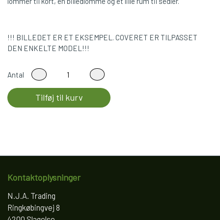
lommer til kort, en billedlomme og et lille rum til sedler.
!!! BILLEDET ER ET EKSEMPEL. COVERET ER TILPASSET
DEN ENKELTE MODEL!!!
Antal
Tilføj til kurv
Kontaktoplysninger
N.J.A. Trading
Ringkøbingvej 8
4200 Slagelse