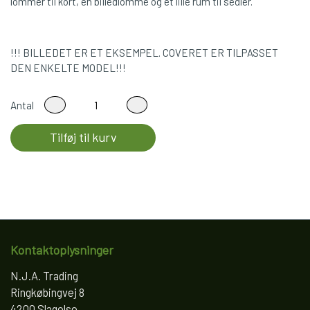
lommer til kort, en billedlomme og et lille rum til sedler.
!!! BILLEDET ER ET EKSEMPEL. COVERET ER TILPASSET
DEN ENKELTE MODEL!!!
Antal
Tilføj til kurv
Kontaktoplysninger
N.J.A. Trading
Ringkøbingvej 8
4200 Slagelse