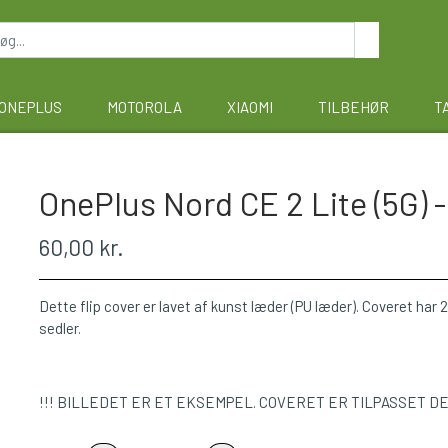
ONEPLUS
MOTOROLA
XIAOMI
TILBEHØR
T
OnePlus Nord CE 2 Lite (5G) -
60,00 kr.
Dette flip cover er lavet af kunst læder (PU læder). Coveret har 2 
sedler.
!!! BILLEDET ER ET EKSEMPEL. COVERET ER TILPASSET D