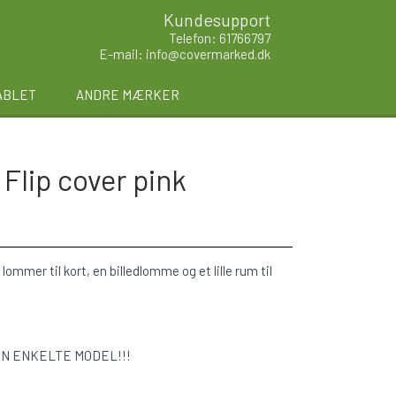
Kundesupport
Telefon: 61766797
E-mail: info@covermarked.dk
ABLET
ANDRE MÆRKER
 Flip cover pink
lommer til kort, en billedlomme og et lille rum til
EN ENKELTE MODEL!!!