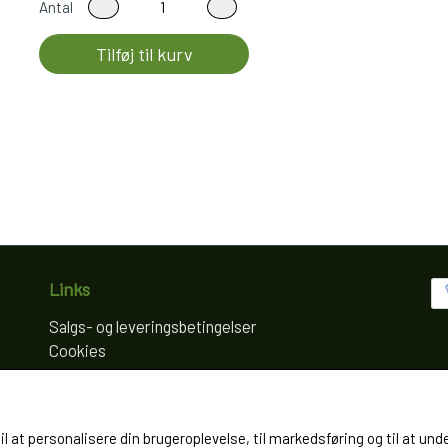
Antal
Tilføj til kurv
Links
Salgs- og leveringsbetingelser
Cookies
Fortrydelse og reklamation
Kunde login
Om os
til at personalisere din brugeroplevelse, til markedsføring og til at
Kontakt