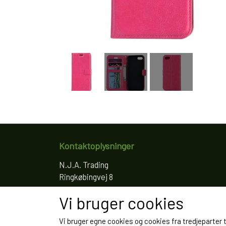
Kontaktoplysninger
N.J.A. Trading
Ringkøbingvej 8
4200 Slagelse
Vi bruger cookies
Telefon: 61766797
CVR: 35022155
Vi bruger egne cookies og cookies fra tredjeparter 