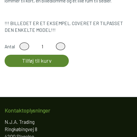
lommer til kort, en billedlomme og et lille rum til sedler.
!!! BILLEDET ER ET EKSEMPEL. COVERET ER TILPASSET
DEN ENKELTE MODEL!!!
Antal
Tilføj til kurv
Kontaktoplysninger
N.J.A. Trading
Ringkøbingvej 8
4200 Slagelse