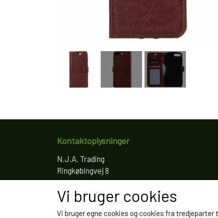
Kontaktoplysninger
N.J.A. Trading
Ringkøbingvej 8
4200 Slagelse
Vi bruger cookies
Telefon: 61766797
CVR: 35022155
Vi bruger egne cookies og cookies fra tredjeparter 