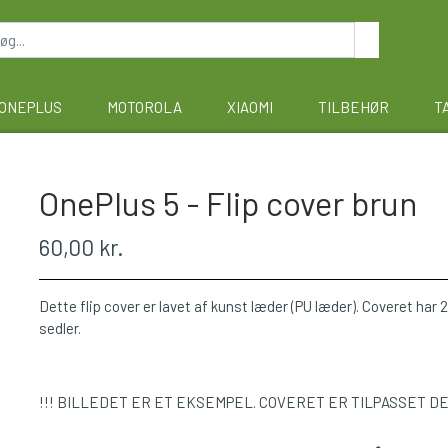
ONEPLUS
MOTOROLA
XIAOMI
TILBEHØR
T
OnePlus 5 - Flip cover brun
60,00 kr.
Dette flip cover er lavet af kunst læder (PU læder). Coveret har 2 
sedler.
!!! BILLEDET ER ET EKSEMPEL. COVERET ER TILPASSET D