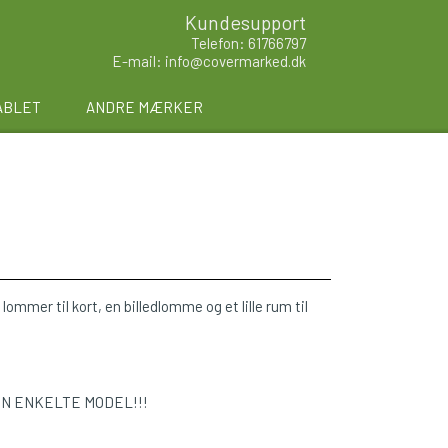
Kundesupport
Telefon: 61766797
E-mail: info@covermarked.dk
ABLET
ANDRE MÆRKER
lommer til kort, en billedlomme og et lille rum til
EN ENKELTE MODEL!!!