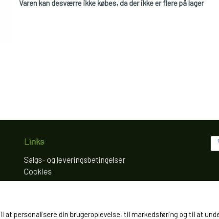
Varen kan desværre ikke købes, da der ikke er flere på lager
Links
Salgs- og leveringsbetingelser
Cookies
Fortrydelse og reklamation
Kunde login
Om os
til at personalisere din brugeroplevelse, til markedsføring og til at
Kontakt