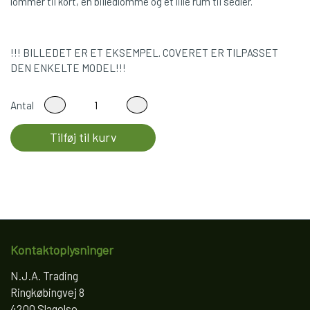
lommer til kort, en billedlomme og et lille rum til sedler.
!!! BILLEDET ER ET EKSEMPEL. COVERET ER TILPASSET
DEN ENKELTE MODEL!!!
Antal
Tilføj til kurv
Kontaktoplysninger
N.J.A. Trading
Ringkøbingvej 8
4200 Slagelse