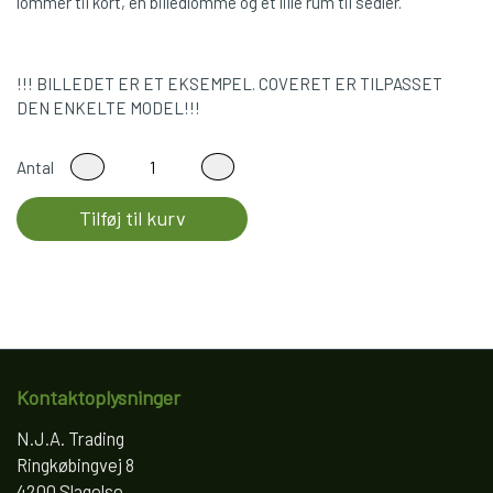
lommer til kort, en billedlomme og et lille rum til sedler.
!!! BILLEDET ER ET EKSEMPEL. COVERET ER TILPASSET
DEN ENKELTE MODEL!!!
Antal
Tilføj til kurv
Kontaktoplysninger
N.J.A. Trading
Ringkøbingvej 8
4200 Slagelse