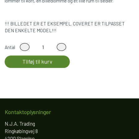
lommer til kort, en billedlomme og et lille rum til sedler.
!!! BILLEDET ER ET EKSEMPEL. COVERET ER TILPASSET
DEN ENKELTE MODEL!!!
Antal
Tilføj til kurv
Kontaktoplysninger
N.J.A. Trading
Ringkøbingvej 8
4200 Slagelse