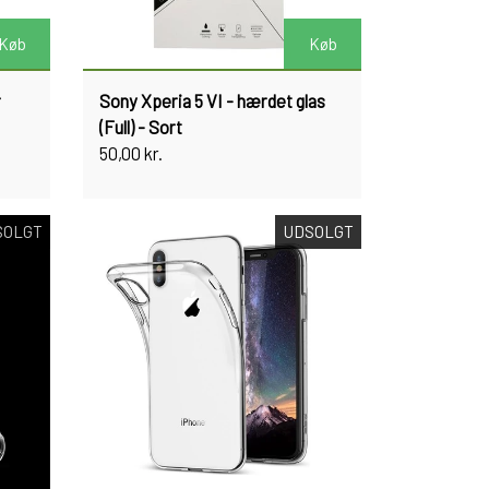
Køb
Køb
r
Sony Xperia 5 VI - hærdet glas
(Full) - Sort
50,00 kr.
SOLGT
UDSOLGT