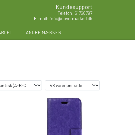
Kundesupport
Telefon: 61766797
E-mail: info@covermarked.dk
ABLET
ANDRE MÆRKER