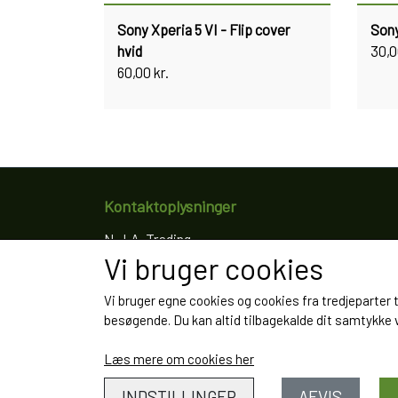
Sony Xperia 5 VI - Flip cover
Sony
hvid
30,0
60,00 kr.
Kontaktoplysninger
N.J.A. Trading
Vi bruger cookies
Ringkøbingvej 8
4200 Slagelse
Vi bruger egne cookies og cookies fra tredjeparter 
Telefon: 61766797
besøgende. Du kan altid tilbagekalde dit samtykke ve
CVR: 35022155
Læs mere om cookies her
INDSTILLINGER
AFVIS