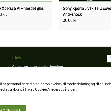
 Xperia 5 VI - hærdet glas
Sony Xperia 5 VI - TPU cove
0 kr.
Anti-shock
30,00 kr.
Links
Salgs- og leveringsbetingelser
Cookies
Fortrydelse og reklamation
til at personalisere din brugeroplevelse, til markedsføring og til at
Kunde login
d at trykke på linket 'Cookies' nederst på siden.
Om os
Kontakt
ACCEPTER