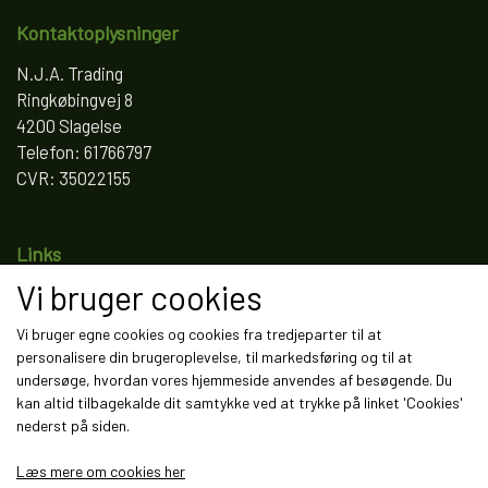
Kontaktoplysninger
N.J.A. Trading
Ringkøbingvej 8
4200 Slagelse
Telefon: 61766797
CVR: 35022155
Links
Vi bruger cookies
Salgs- og leveringsbetingelser
Cookies
Vi bruger egne cookies og cookies fra tredjeparter til at
Fortrydelse og reklamation
personalisere din brugeroplevelse, til markedsføring og til at
Kunde login
undersøge, hvordan vores hjemmeside anvendes af besøgende. Du
Om os
kan altid tilbagekalde dit samtykke ved at trykke på linket 'Cookies'
Kontakt
nederst på siden.
Læs mere om cookies her