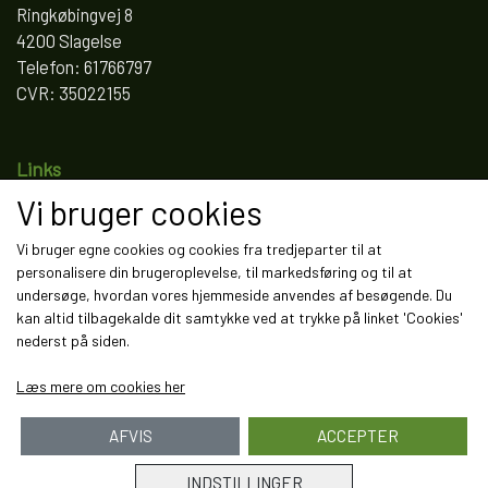
Ringkøbingvej 8
4200 Slagelse
Telefon: 61766797
CVR: 35022155
Links
Vi bruger cookies
Salgs- og leveringsbetingelser
Cookies
Vi bruger egne cookies og cookies fra tredjeparter til at
Fortrydelse og reklamation
personalisere din brugeroplevelse, til markedsføring og til at
Kunde login
undersøge, hvordan vores hjemmeside anvendes af besøgende. Du
Om os
kan altid tilbagekalde dit samtykke ved at trykke på linket 'Cookies'
Kontakt
nederst på siden.
Læs mere om cookies her
AFVIS
ACCEPTER
INDSTILLINGER