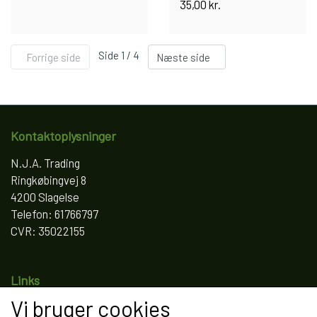
35,00 kr.
Side 1 / 4
Forrige side
Næste side
Kontaktoplysninger
N.J.A. Trading
Ringkøbingvej 8
4200 Slagelse
Telefon: 61766797
CVR: 35022155
Links
Vi bruger cookies
Salgs- og leveringsbetingelser