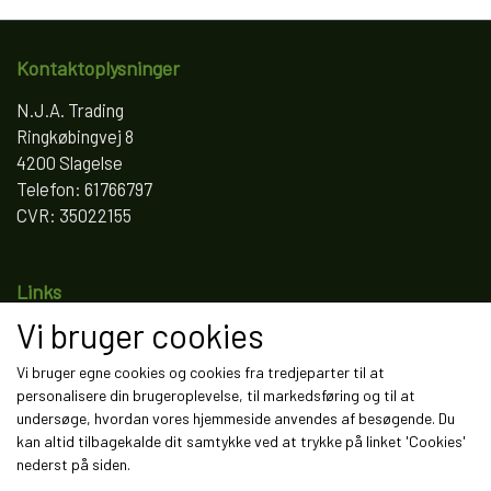
Kontaktoplysninger
N.J.A. Trading
Ringkøbingvej 8
4200 Slagelse
Telefon: 61766797
CVR: 35022155
Links
Vi bruger cookies
Salgs- og leveringsbetingelser
Cookies
Vi bruger egne cookies og cookies fra tredjeparter til at
Fortrydelse og reklamation
personalisere din brugeroplevelse, til markedsføring og til at
Kunde login
undersøge, hvordan vores hjemmeside anvendes af besøgende. Du
Om os
kan altid tilbagekalde dit samtykke ved at trykke på linket 'Cookies'
Kontakt
nederst på siden.