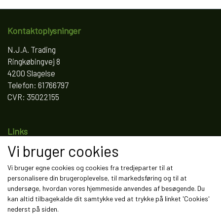
Kontaktoplysninger
N.J.A. Trading
Ringkøbingvej 8
4200 Slagelse
Telefon: 61766797
CVR: 35022155
Links
Vi bruger cookies
Salgs- og leveringsbetingelser
Cookies
Vi bruger egne cookies og cookies fra tredjeparter til at
Fortrydelse og reklamation
personalisere din brugeroplevelse, til markedsføring og til at
Kunde login
undersøge, hvordan vores hjemmeside anvendes af besøgende. Du
Om os
kan altid tilbagekalde dit samtykke ved at trykke på linket 'Cookies'
Kontakt
nederst på siden.