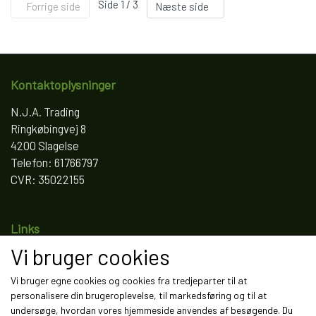
Side 1 / 3
Forrige side
Næste side
Kontaktoplysninger
N.J.A. Trading
Ringkøbingvej 8
4200 Slagelse
Telefon: 61766797
CVR: 35022155
Links
Vi bruger cookies
Salgs- og leveringsbetingelser
Cookies
Vi bruger egne cookies og cookies fra tredjeparter til at
Fortrydelse og reklamation
personalisere din brugeroplevelse, til markedsføring og til at
Kunde login
undersøge, hvordan vores hjemmeside anvendes af besøgende. Du