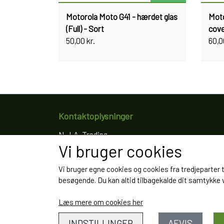
Motorola Moto G41 - hærdet glas
Moto
(Full) - Sort
cove
50,00 kr.
60,0
Kontaktoplysninger
N.J.A. Trading
Vi bruger cookies
Ringkøbingvej 8
4200 Slagelse
Vi bruger egne cookies og cookies fra tredjeparter 
Telefon: 61766797
besøgende. Du kan altid tilbagekalde dit samtykke ve
CVR: 35022155
Læs mere om cookies her
INDSTILLINGER
AFVIS