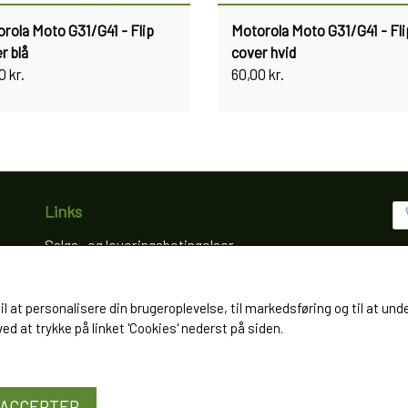
rola Moto G31/G41 - Flip
Motorola Moto G31/G41 - Fli
r blå
cover hvid
0 kr.
60,00 kr.
Links
Salgs- og leveringsbetingelser
Cookies
Fortrydelse og reklamation
til at personalisere din brugeroplevelse, til markedsføring og til at
Kunde login
d at trykke på linket 'Cookies' nederst på siden.
Om os
Kontakt
ACCEPTER