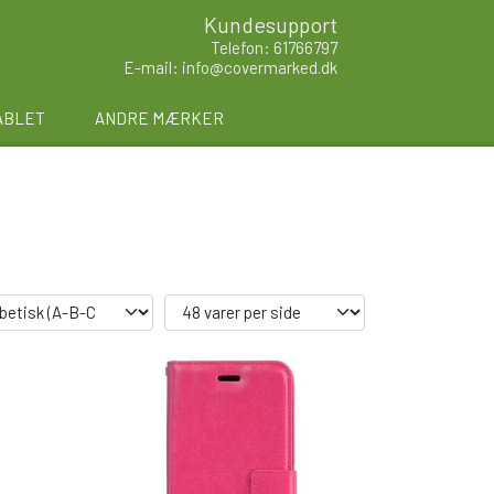
Kundesupport
Telefon: 61766797
E-mail: info@covermarked.dk
ABLET
ANDRE MÆRKER