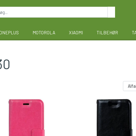
ONEPLUS
MOTOROLA
XIAOMI
TILBEHØR
T
30