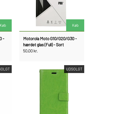
Køb
Køb
0 -
Motorola Moto G10/G20/G30 -
hærdet glas (Full) - Sort
50,00 kr.
SOLGT
UDSOLGT