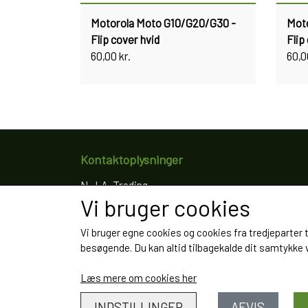
Motorola Moto G10/G20/G30 -
Mot
Flip cover hvid
Flip 
60,00 kr.
60,0
Kontaktoplysninger
N.J.A. Trading
Vi bruger cookies
Ringkøbingvej 8
4200 Slagelse
Vi bruger egne cookies og cookies fra tredjeparter 
Telefon: 61766797
besøgende. Du kan altid tilbagekalde dit samtykke ve
CVR: 35022155
Læs mere om cookies her
INDSTILLINGER
AFVIS