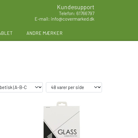
Kundesupport
Telefon: 61766797
E-mail: info@covermarked.dk
ABLET
ANDRE MÆRKER