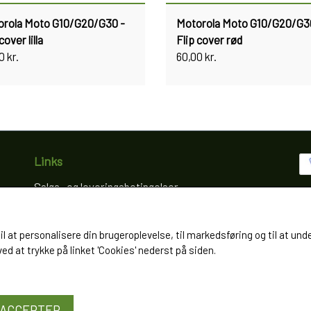
orola Moto G10/G20/G30 -
Motorola Moto G10/G20/G3
cover lilla
Flip cover rød
0 kr.
60,00 kr.
Links
Salgs- og leveringsbetingelser
Cookies
Fortrydelse og reklamation
til at personalisere din brugeroplevelse, til markedsføring og til at
Kunde login
d at trykke på linket 'Cookies' nederst på siden.
Om os
Kontakt
ACCEPTER