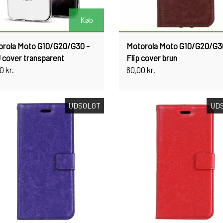
Køb
orola Moto G10/G20/G30 -
Motorola Moto G10/G20/G3
cover transparent
Flip cover brun
0 kr.
60,00 kr.
UDSOLGT
UD