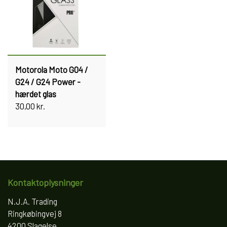
Motorola Moto G04 /
G24 / G24 Power -
hærdet glas
30,00 kr.
Kontaktoplysninger
N.J.A. Trading
Ringkøbingvej 8
4200 Slagelse