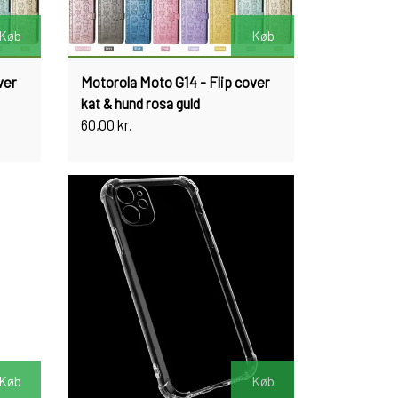
Køb
Køb
ver
Motorola Moto G14 - Flip cover
kat & hund rosa guld
60,00 kr.
Køb
Køb