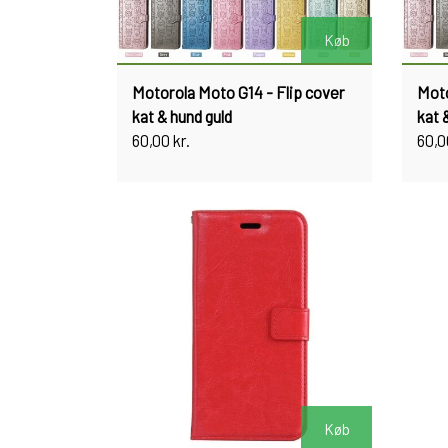
Køb
Motorola Moto G14 - Flip cover
Moto
kat & hund guld
kat &
60,00 kr.
60,0
Køb