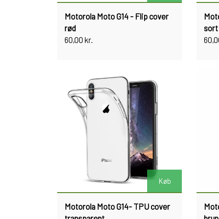
Motorola Moto G14 - Flip cover
Moto
rød
sort
60,00 kr.
60,0
Køb
Motorola Moto G14- TPU cover
Moto
transparent
brun