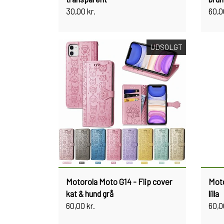
30,00 kr.
60,0
UDSOLGT
Motorola Moto G14 - Flip cover
Moto
kat & hund grå
lilla
60,00 kr.
60,0