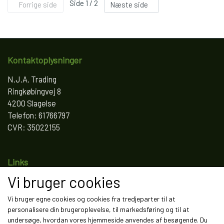
Side 1 / 2
Forrige side
Næste side
Kontaktoplysninger
N.J.A. Trading
Ringkøbingvej 8
4200 Slagelse
Telefon: 61766797
CVR: 35022155
Links
Vi bruger cookies
Salgs- og leveringsbetingelser
Cookies
Vi bruger egne cookies og cookies fra tredjeparter til at
Fortrydelse og reklamation
personalisere din brugeroplevelse, til markedsføring og til at
Kunde login
undersøge, hvordan vores hjemmeside anvendes af besøgende. Du