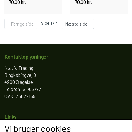
70,00 kr.
70,00 kr.
Side 1 / 4
Forrige side
Næste side
Kontaktoplysninger
N.J.A. Trading
Ringkøbingvej 8
4200 Slagelse
Telefon: 61766797
CVR: 35022155
Links
Vi bruger cookies
Salgs- og leveringsbetingelser