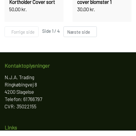
Kortholder Cover sort
cover blomster 1
50,00 kr.
30,00 kr.
Side 1 / 4
Forrige side
Næste side
Kontaktoplysninger
N.J.A. Trading
Ringkøbingvej 8
4200 Slagelse
Telefon: 61766797
CVR: 35022155
Links