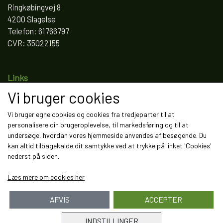
Ringkøbingvej 8
4200 Slagelse
Telefon: 61766797
CVR: 35022155
Links
Vi bruger cookies
Salgs- og leveringsbetingelser
Cookies
Vi bruger egne cookies og cookies fra tredjeparter til at
Fortrydelse og reklamation
personalisere din brugeroplevelse, til markedsføring og til at
Kunde login
undersøge, hvordan vores hjemmeside anvendes af besøgende. Du
Om os
kan altid tilbagekalde dit samtykke ved at trykke på linket 'Cookies'
Kontakt
nederst på siden.
Læs mere om cookies her
AFVIS
ACCEPTER
INDSTILLINGER