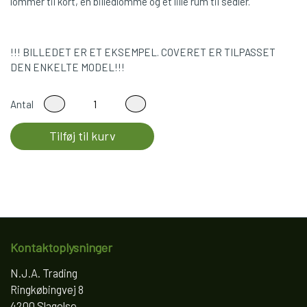
lommer til kort, en billedlomme og et lille rum til sedler.
!!! BILLEDET ER ET EKSEMPEL. COVERET ER TILPASSET
DEN ENKELTE MODEL!!!
Antal
Tilføj til kurv
Kontaktoplysninger
N.J.A. Trading
Ringkøbingvej 8
4200 Slagelse