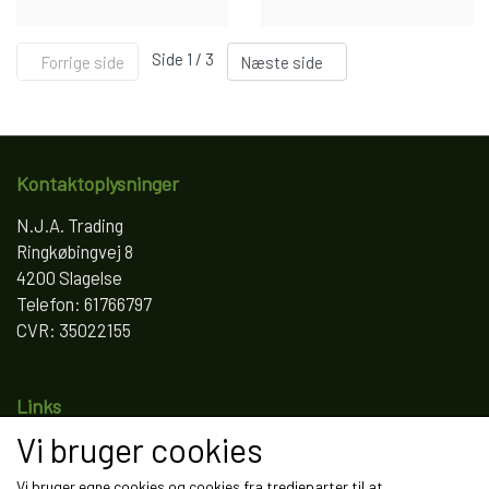
Side 1 / 3
Forrige side
Næste side
Kontaktoplysninger
N.J.A. Trading
Ringkøbingvej 8
4200 Slagelse
Telefon: 61766797
CVR: 35022155
Links
Vi bruger cookies
Salgs- og leveringsbetingelser
Cookies
Vi bruger egne cookies og cookies fra tredjeparter til at