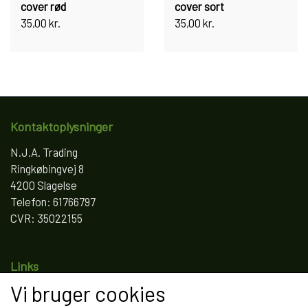
cover rød
cover sort
35,00 kr.
35,00 kr.
Kontaktoplysninger
N.J.A. Trading
Ringkøbingvej 8
4200 Slagelse
Telefon: 61766797
CVR: 35022155
Links
Vi bruger cookies
Salgs- og leveringsbetingelser