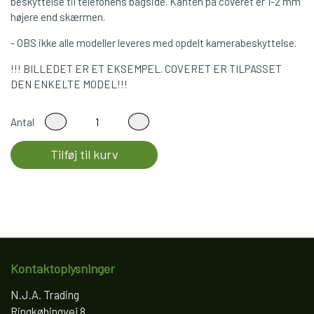
beskyttelse til telefonens bagside. Kanten på coveret er 1-2 mm
højere end skærmen.
- OBS ikke alle modeller leveres med opdelt kamerabeskyttelse.
!!! BILLEDET ER ET EKSEMPEL. COVERET ER TILPASSET
DEN ENKELTE MODEL!!!
Antal
Tilføj til kurv
Kontaktoplysninger
N.J.A. Trading
Ringkøbingvej 8