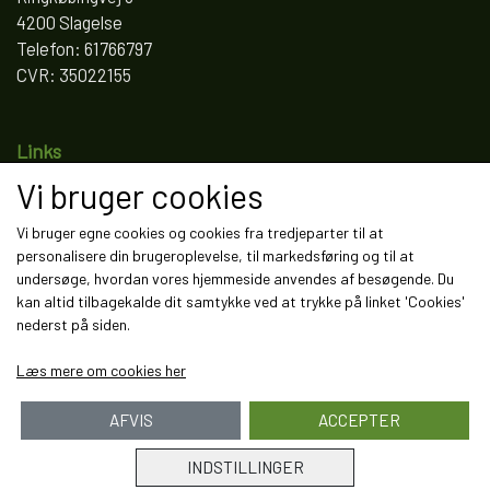
4200 Slagelse
Telefon: 61766797
CVR: 35022155
Links
Vi bruger cookies
Salgs- og leveringsbetingelser
Cookies
Vi bruger egne cookies og cookies fra tredjeparter til at
Fortrydelse og reklamation
personalisere din brugeroplevelse, til markedsføring og til at
Kunde login
undersøge, hvordan vores hjemmeside anvendes af besøgende. Du
Om os
kan altid tilbagekalde dit samtykke ved at trykke på linket 'Cookies'
Kontakt
nederst på siden.
Læs mere om cookies her
AFVIS
ACCEPTER
INDSTILLINGER