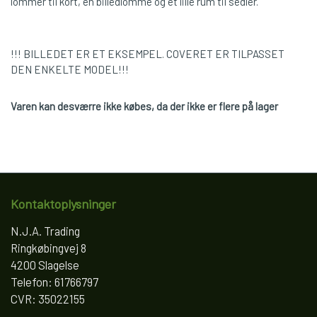
lommer til kort, en billedlomme og et lille rum til sedler.
!!! BILLEDET ER ET EKSEMPEL. COVERET ER TILPASSET
DEN ENKELTE MODEL!!!
Varen kan desværre ikke købes, da der ikke er flere på lager
Kontaktoplysninger
N.J.A. Trading
Ringkøbingvej 8
4200 Slagelse
Telefon: 61766797
CVR: 35022155