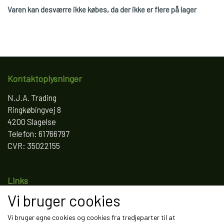
Varen kan desværre ikke købes, da der ikke er flere på lager
Kontaktoplysninger
N.J.A. Trading
Ringkøbingvej 8
4200 Slagelse
Telefon: 61766797
CVR: 35022155
Links
Vi bruger cookies
Salgs- og leveringsbetingelser
Cookies
Vi bruger egne cookies og cookies fra tredjeparter til at
Fortrydelse og reklamation