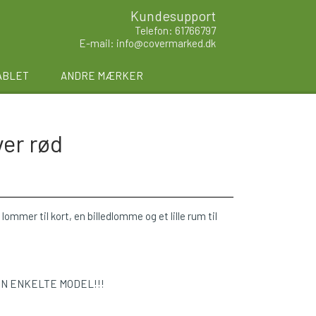
Kundesupport
Telefon: 61766797
E-mail: info@covermarked.dk
ABLET
ANDRE MÆRKER
ver rød
lommer til kort, en billedlomme og et lille rum til
EN ENKELTE MODEL!!!