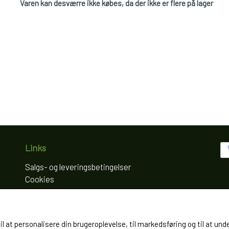
Varen kan desværre ikke købes, da der ikke er flere på lager
Links
Salgs- og leveringsbetingelser
Cookies
Fortrydelse og reklamation
Kunde login
Om os
til at personalisere din brugeroplevelse, til markedsføring og til at
Kontakt