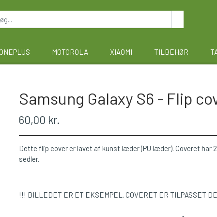
ONEPLUS
MOTOROLA
XIAOMI
TILBEHØR
T
Samsung Galaxy S6 - Flip co
60,00 kr.
Dette flip cover er lavet af kunst læder (PU læder). Coveret har 2 
sedler.
!!! BILLEDET ER ET EKSEMPEL. COVERET ER TILPASSET D