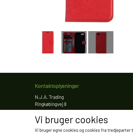
Kontaktoplysninger
N.J.A. Trading
Ringkøbingvej 8
4200 Slagelse
Vi bruger cookies
Telefon: 61766797
CVR: 35022155
Vi bruger egne cookies og cookies fra tredjeparter 