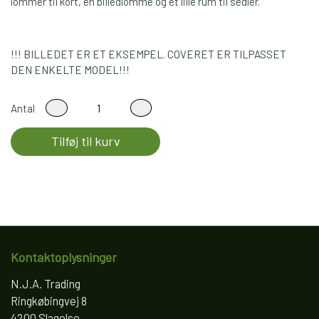
lommer til kort, en billedlomme og et lille rum til sedler.
!!! BILLEDET ER ET EKSEMPEL. COVERET ER TILPASSET
DEN ENKELTE MODEL!!!
Antal
Tilføj til kurv
Kontaktoplysninger
N.J.A. Trading
Ringkøbingvej 8
4200 Slagelse