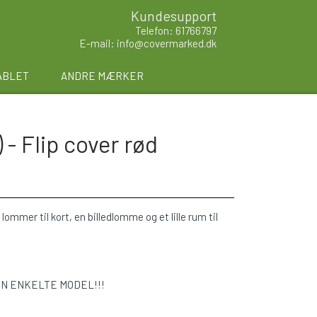
Kundesupport
Telefon: 61766797
E-mail: info@covermarked.dk
ABLET
ANDRE MÆRKER
- Flip cover rød
lommer til kort, en billedlomme og et lille rum til
EN ENKELTE MODEL!!!