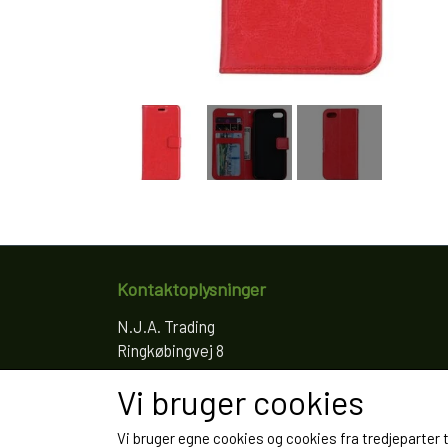
Kontaktoplysninger
N.J.A. Trading
Ringkøbingvej 8
4200 Slagelse
Vi bruger cookies
Telefon: 61766797
CVR: 35022155
Vi bruger egne cookies og cookies fra tredjeparter 