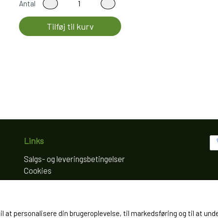
Antal
Tilføj til kurv
Links
Salgs- og leveringsbetingelser
Cookies
Fortrydelse og reklamation
Kunde login
Om os
til at personalisere din brugeroplevelse, til markedsføring og til at
Kontakt