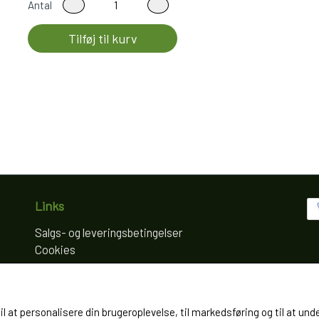
Antal
Tilføj til kurv
Links
Salgs- og leveringsbetingelser
Cookies
Fortrydelse og reklamation
Kunde login
Om os
til at personalisere din brugeroplevelse, til markedsføring og til at
Kontakt