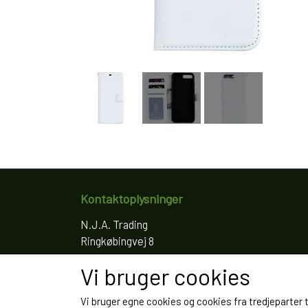
Kontaktoplysninger
N.J.A. Trading
Ringkøbingvej 8
4200 Slagelse
Vi bruger cookies
Telefon: 61766797
CVR: 35022155
Vi bruger egne cookies og cookies fra tredjeparter 