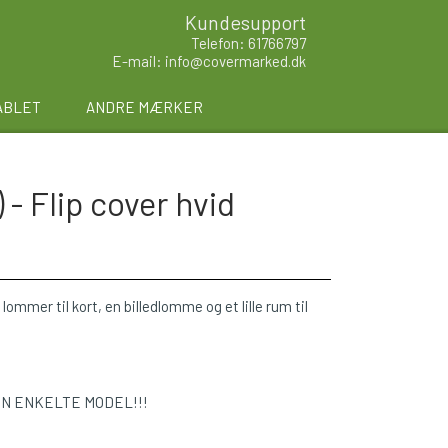
Kundesupport
Telefon: 61766797
E-mail: info@covermarked.dk
ABLET
ANDRE MÆRKER
- Flip cover hvid
lommer til kort, en billedlomme og et lille rum til
EN ENKELTE MODEL!!!