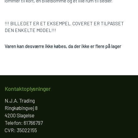
lommer til kort, en billedlomme og et lille rum til sedler.
!!! BILLEDET ER ET EKSEMPEL. COVERET ER TILPASSET
DEN ENKELTE MODEL!!!
Varen kan desværre ikke købes, da der ikke er flere på lager
Kontaktoplysninger
N.J.A. Trading
Ringkøbingvej 8
4200 Slagelse
Telefon: 61766797
CVR: 35022155