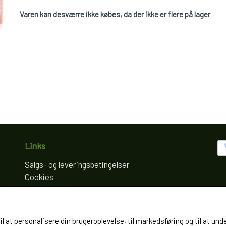
Varen kan desværre ikke købes, da der ikke er flere på lager
Links
Salgs- og leveringsbetingelser
Cookies
Fortrydelse og reklamation
Kunde login
Om os
til at personalisere din brugeroplevelse, til markedsføring og til at
Kontakt