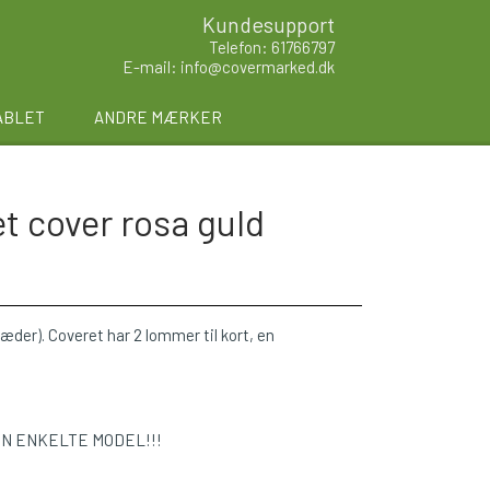
Kundesupport
Telefon: 61766797
E-mail: info@covermarked.dk
ABLET
ANDRE MÆRKER
 cover rosa guld
læder). Coveret har 2 lommer til kort, en
EN ENKELTE MODEL!!!