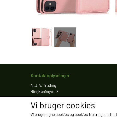
Kontaktoplysninger
N.J.A. Trading
Ringkøbingvej 8
4200 Slagelse
Vi bruger cookies
Telefon: 61766797
CVR: 35022155
Vi bruger egne cookies og cookies fra tredjeparter 