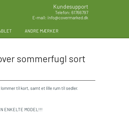
Kundesupport
Telefon: 61766797
E-mail: info@covermarked.dk
ABLET
ANDRE MÆRKER
over sommerfugl sort
lommer til kort, samt et lille rum til sedler.
EN ENKELTE MODEL!!!