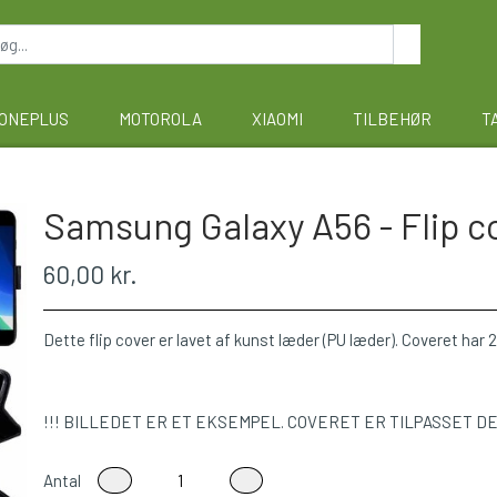
ONEPLUS
MOTOROLA
XIAOMI
TILBEHØR
T
Samsung Galaxy A56 - Flip c
60,00 kr.
Dette flip cover er lavet af kunst læder (PU læder). Coveret har 2 
!!! BILLEDET ER ET EKSEMPEL. COVERET ER TILPASSET D
Antal