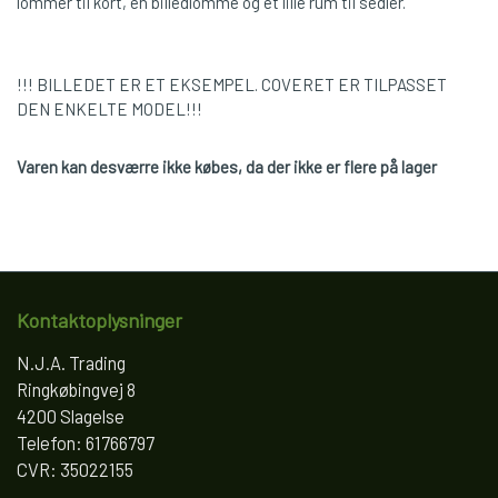
lommer til kort, en billedlomme og et lille rum til sedler.
!!! BILLEDET ER ET EKSEMPEL. COVERET ER TILPASSET
DEN ENKELTE MODEL!!!
Varen kan desværre ikke købes, da der ikke er flere på lager
Kontaktoplysninger
N.J.A. Trading
Ringkøbingvej 8
4200 Slagelse
Telefon: 61766797
CVR: 35022155