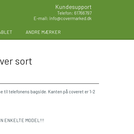
Kundesupport
Telefon: 61766797
E-mail: info@covermarked.dk
ABLET
ANDRE MÆRKER
ver sort
e til telefonens bagside. Kanten på coveret er 1-2
EN ENKELTE MODEL!!!