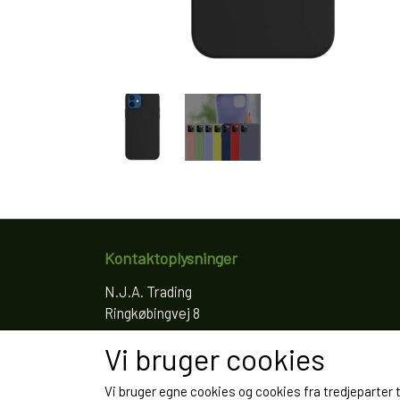
Kontaktoplysninger
N.J.A. Trading
Ringkøbingvej 8
4200 Slagelse
Vi bruger cookies
Telefon: 61766797
CVR: 35022155
Vi bruger egne cookies og cookies fra tredjeparter 