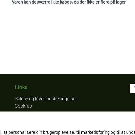
Varen kan desværre ikke købes, da der ikke er flere på lager
Links
Salgs- og leveringsbetingelser
Cookies
Fortrydelse og reklamation
Kunde login
Om os
til at personalisere din brugeroplevelse, til markedsføring og til at
Kontakt