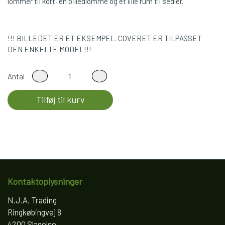
lommer til kort, en billedlomme og et lille rum til sedler.
!!! BILLEDET ER ET EKSEMPEL. COVERET ER TILPASSET
DEN ENKELTE MODEL!!!
Antal
Tilføj til kurv
Kontaktoplysninger
N.J.A. Trading
Ringkøbingvej 8
4200 Slagelse