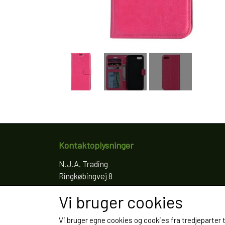
Kontaktoplysninger
N.J.A. Trading
Ringkøbingvej 8
4200 Slagelse
Vi bruger cookies
Telefon: 61766797
CVR: 35022155
Vi bruger egne cookies og cookies fra tredjeparter 