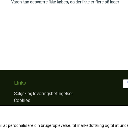
Varen kan desværre ikke købes, da der ikke er flere på lager
Links
Salgs- og leveringsbetingelser
Cookies
Fortrydelse og reklamation
Kunde login
Om os
til at personalisere din brugeroplevelse, til markedsføring og til at
Kontakt