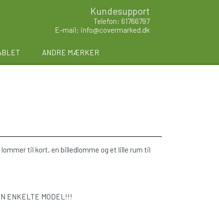
Kundesupport
Telefon: 61766797
E-mail: info@covermarked.dk
ABLET
ANDRE MÆRKER
lommer til kort, en billedlomme og et lille rum til
EN ENKELTE MODEL!!!