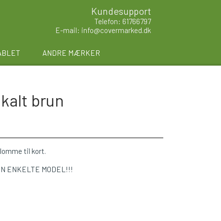
Kundesupport
Telefon: 61766797
E-mail: info@covermarked.dk
ABLET
ANDRE MÆRKER
ikalt brun
 lomme til kort.
EN ENKELTE MODEL!!!