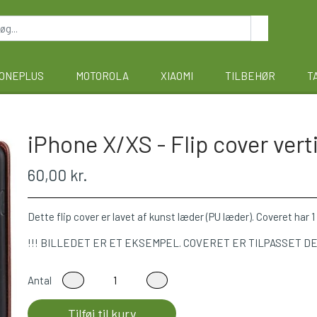
ONEPLUS
MOTOROLA
XIAOMI
TILBEHØR
T
iPhone X/XS - Flip cover vert
60,00 kr.
Dette flip cover er lavet af kunst læder (PU læder). Coveret har 1
!!! BILLEDET ER ET EKSEMPEL. COVERET ER TILPASSET D
Antal
Tilføj til kurv