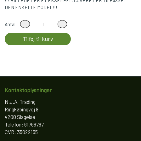
!!! BILLEDET ER ET EKSEMPEL. COVERET ER TILPASSET
DEN ENKELTE MODEL!!!
Antal
Tilføj til kurv
Kontaktoplysninger
N.J.A. Trading
Ringkøbingvej 8
4200 Slagelse
Telefon: 61766797
CVR: 35022155