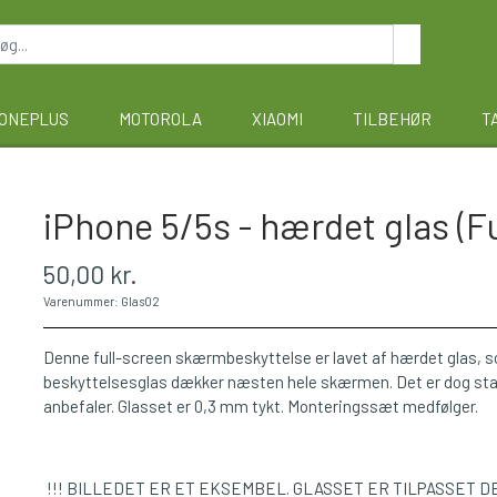
ONEPLUS
MOTOROLA
XIAOMI
TILBEHØR
T
iPhone 5/5s - hærdet glas (Ful
50,00 kr.
Varenummer: Glas02
Denne full-screen skærmbeskyttelse er lavet af hærdet glas,
beskyttelsesglas dækker næsten hele skærmen. Det er dog stadig
anbefaler. Glasset er 0,3 mm tykt. Monteringssæt medfølger.
!!! BILLEDET ER ET EKSEMBEL. GLASSET ER TILPASSET D