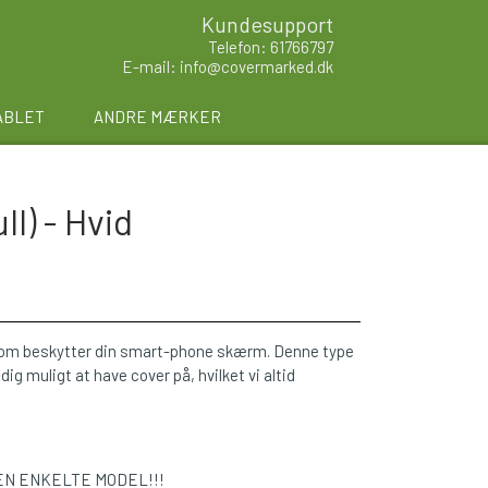
Kundesupport
Telefon: 61766797
E-mail: info@covermarked.dk
ABLET
ANDRE MÆRKER
l) - Hvid
 som beskytter din smart-phone skærm. Denne type
 muligt at have cover på, hvilket vi altid
EN ENKELTE MODEL!!!