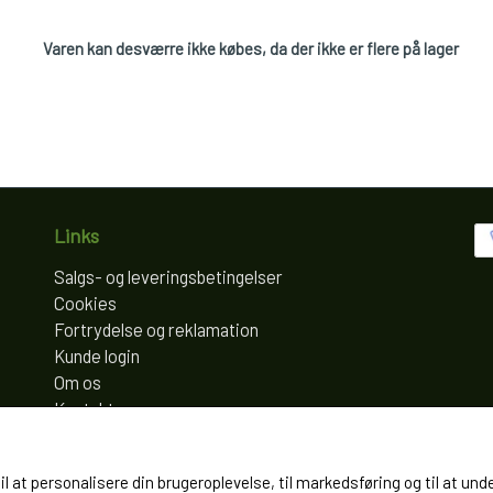
Varen kan desværre ikke købes, da der ikke er flere på lager
Links
Salgs- og leveringsbetingelser
Cookies
Fortrydelse og reklamation
Kunde login
Om os
Kontakt
til at personalisere din brugeroplevelse, til markedsføring og til at