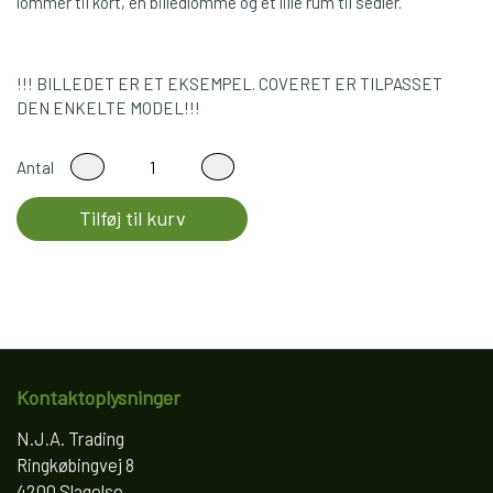
lommer til kort, en billedlomme og et lille rum til sedler.
!!! BILLEDET ER ET EKSEMPEL. COVERET ER TILPASSET
DEN ENKELTE MODEL!!!
Antal
Tilføj til kurv
Kontaktoplysninger
N.J.A. Trading
Ringkøbingvej 8
4200 Slagelse